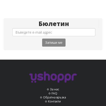
Бюлетин
Запиши ме
За нас
FAQ
Обратна връзка
Контакти