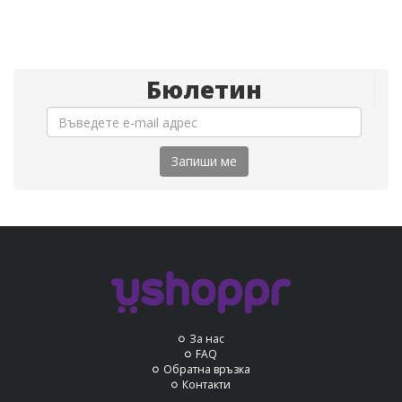
Бюлетин
Запиши ме
За нас
FAQ
Обратна връзка
Контакти