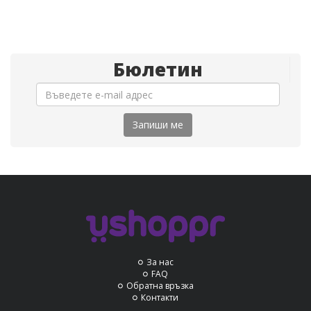
Бюлетин
Запиши ме
За нас
FAQ
Обратна връзка
Контакти