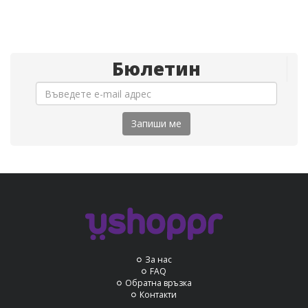
Бюлетин
Запиши ме
За нас
FAQ
Обратна връзка
Контакти