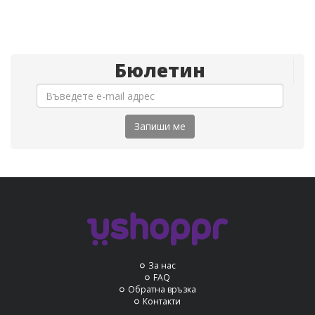
Бюлетин
Запиши ме
За нас
FAQ
Обратна връзка
Контакти