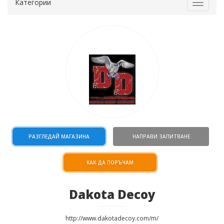
Категории
Toggle
navigat
РАЗГЛЕДАЙ МАГАЗИНА
НАПРАВИ ЗАПИТВАНЕ
КАК ДА ПОРЪЧАМ
Dakota Decoy
http://www.dakotadecoy.com/m/