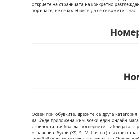
откриете на страницата на конкретно разглеждан
поръчате, не се колебайте да се свържете с нас 
Номер
Но
Освен при обувките, дрехите са друга категори
да бъде приложена към всеки един онлайн мага
стойности трябва да погледнете таблицата с 
означени с букви (XS, S, M, L и т.н.) съответств
колебайте да се свържете с екипа на uShoppr, к