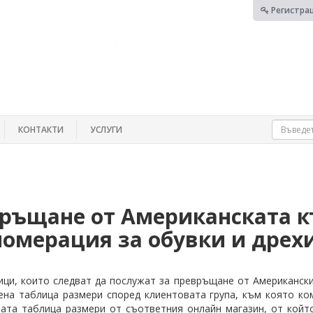
Регистра
КОНТАКТИ
УСЛУГИ
връщане от Американската к
номерация за обувки и дрех
ци, които следват да послужат за превръщане от Американски
ена таблица размери според клиентовата група, към която ком
ата таблица размери от съответния онлайн магазин, от койт