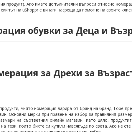
ия продукт). Ако имате допълнителни въпроси относно номераци
- екипът на uShoppr е винаги насреща да помогне на своите клие
ация обувки за Деца и Въз
мерация за Дрехи за Възрас
я продукти, чиято номерация варира от бранд на бранд. Горе п
зин. Основни мерки при правене на избор за правилния разме
размери на съответния онлайн магазин. Като цяло, продукти
ат на тези, които бихте си купили навсякъде по света. Ако не ст
ойто ще ви помогне да направите правилния избор.