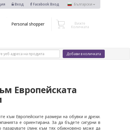
ция
Вход
Facebook Вход
Български
Вижте
Personal shopper
Количката
Добави в количката
ъм Европейската
и
те към Европейските размери на обувки и дрехи.
панията е ориентирана. За да бъдете сигурни в
о пазарувате (линк към тях обикновено може да