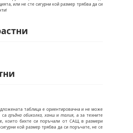
ята, или не сте сигурни кой размер трябва да си
нти!
растни
тни
редложената таблица е ориентировачна и не може
р са
гръдна обиколка, ханш
и
талия
, а за техните
те, които бихте си поръчали от САЩ в размери
е сигурни кой размер трябва да си поръчате, не се