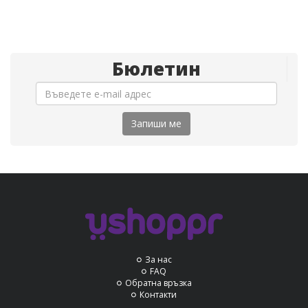
Бюлетин
Запиши ме
За нас
FAQ
Обратна връзка
Контакти