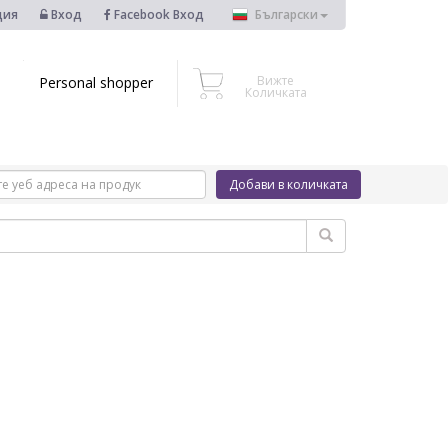
ция
Вход
Facebook Вход
Български
Вижте
Personal shopper
Количката
Добави в количката