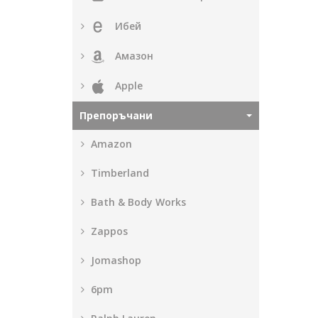
Ибей
Амазон
Apple
Препоръчани
Amazon
Timberland
Bath & Body Works
Zappos
Jomashop
6pm