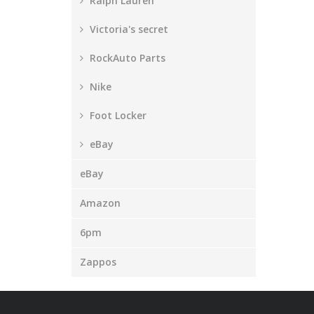
Ralph Lauren
Victoria's secret
RockAuto Parts
Nike
Foot Locker
eBay
eBay
Amazon
6pm
Zappos