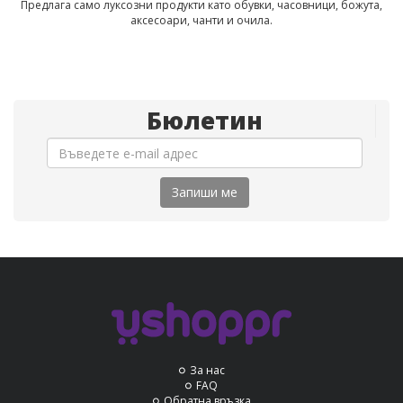
Предлага само луксозни продукти като обувки, часовници, божута,
аксесоари, чанти и очила.
Бюлетин
Запиши ме
За нас
FAQ
Обратна връзка