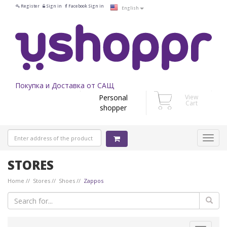
Register
Sign in
Facebook Sign in
English
Покупка и Доставка от САЩ
Personal
View
Cart
shopper
STORES
Home
Stores
Shoes
Zappos