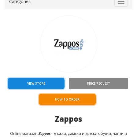
Categories
Toggle
navigat
VIEW STORE
PRICE REQUEST
HOW TO ORDER
Zappos
Online магазин
Zappos
- мъжки, дамски и детски обувки, чанти и