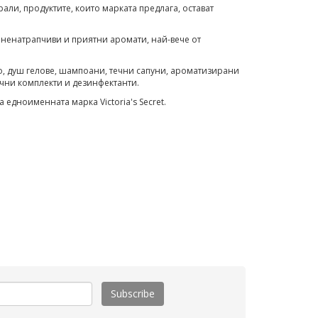
ли, продуктите, които марката предлага, остават
и ненатрапчиви и приятни аромати, най-вече от
о, душ гелове, шампоани, течни сапуни, ароматизирани
ъчни комплекти и дезинфектанти.
 едноименната марка Victoria's Secret.
Subscribe