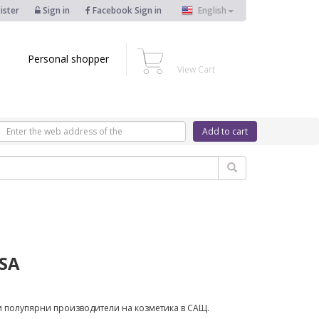
ister
Sign in
Facebook Sign in
English
Personal shopper
View Cart
Add to cart
USA
 и полупярни производители на козметика в САЩ.