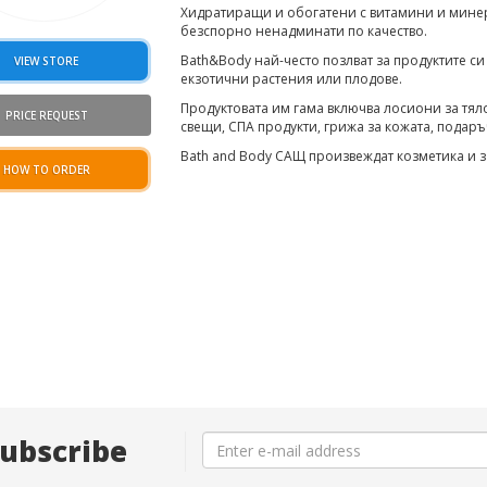
Хидратиращи и обогатени с витамини и минера
безспорно ненадминати по качество.
Bath&Body най-често позлват за продуктите с
VIEW STORE
екзотични растения или плодове.
Продуктовата им гама включва лосиони за тял
PRICE REQUEST
свещи, СПА продукти, грижа за кожата, подар
Bath and Body САЩ произвеждат козметика и за
HOW TO ORDER
ubscribe