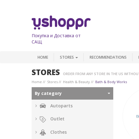
Покупка и Доставка от
САЩ
HOME
STORES
RECOMMENDATIONS
STORES
ORDER FROM ANY STORE IN THE US WITHOU
Home
Stores
Health & Beauty
Bath & Body Works
By category
Autoparts
Outlet
Clothes