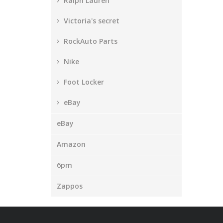
Ralph Lauren
Victoria's secret
RockAuto Parts
Nike
Foot Locker
eBay
eBay
Amazon
6pm
Zappos