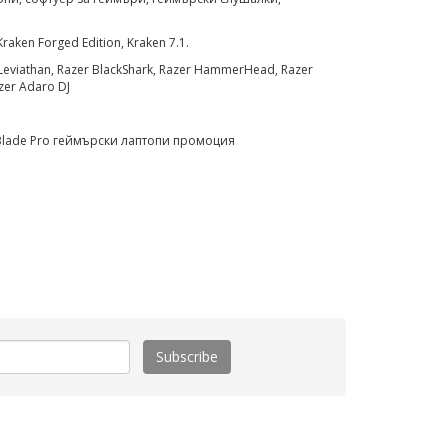
aken Forged Edition, Kraken 7.1.
Leviathan, Razer BlackShark, Razer HammerHead, Razer
zer Adaro DJ
 Blade Pro геймърски лаптопи промоция
Subscribe