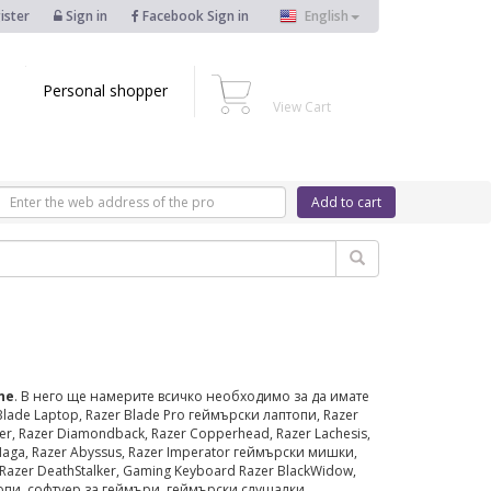
ister
Sign in
Facebook Sign in
English
Personal shopper
View Cart
Add to cart
ne
. В него ще намерите всичко необходимо за да имате
ade Laptop, Razer Blade Pro геймърски лаптопи, Razer
r, Razer Diamondback, Razer Copperhead, Razer Lachesis,
Naga, Razer Abyssus, Razer Imperator геймърски мишки,
zer DeathStalker, Gaming Keyboard Razer BlackWidow,
топи, софтуер за геймъри, геймърски слушалки,