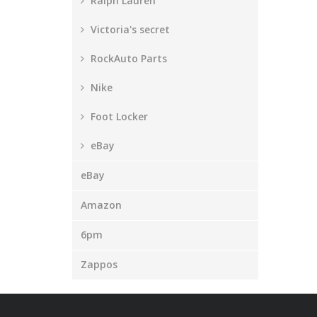
Ralph Lauren
Victoria's secret
RockAuto Parts
Nike
Foot Locker
eBay
eBay
Amazon
6pm
Zappos