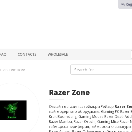
Reg
FAQ
CONTACTS
WHOLESALE
T RESTRICTION!
Razer Zone
Онлайн магазин за геймъри Рейзър
Razer Zo
най-модерното оборудване. Gaming PC Razer Bl
Krait Boomslang, Gaming Mouse Razer DeathAdde
Razer Mamba, Razer Orochi, Gaming Mice Razer 
геймърска периферия, геймърски клавиатури Ra
Razer Anansi, Razer Orbweaver, геймърски лап