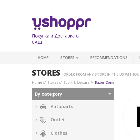
Покупка и Доставка от
САЩ
HOME
STORES
RECOMMENDATIONS
STORES
ORDER FROM ANY STORE IN THE US WITHOU
Home
Stores
Sport & Leisure
Razer Zone
By category
Autoparts
Outlet
Clothes