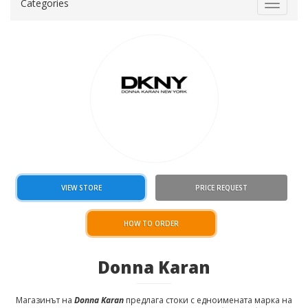
Categories
Toggle
navigat
VIEW STORE
PRICE REQUEST
HOW TO ORDER
Donna Karan
Магазинът на
Donna Karan
предлага стоки с едноимената марка на