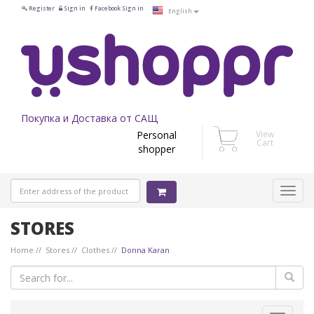
Register
Sign in
Facebook Sign in
English
Покупка и Доставка от САЩ
Personal
View
Cart
shopper
STORES
Home
Stores
Clothes
Donna Karan