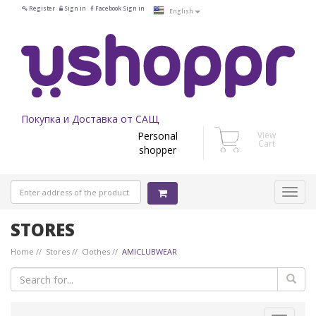
Register
Sign in
Facebook Sign in
English
Покупка и Доставка от САЩ
Personal
View
Cart
shopper
STORES
Home
Stores
Clothes
AMICLUBWEAR