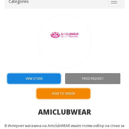
Categories
Toggle
navigat
VIEW STORE
PRICE REQUEST
HOW TO ORDER
AMICLUBWEAR
В Интернет магазина на AmiclubWEAR имате голям избор на стоки за