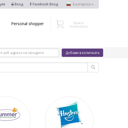
ция
Вход
Facebook Вход
Български
Вижте
Personal shopper
Количката
Добави в количката