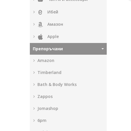
Ибей
Амазон
Apple
Препоръчани
Amazon
Timberland
Bath & Body Works
Zappos
Jomashop
6pm