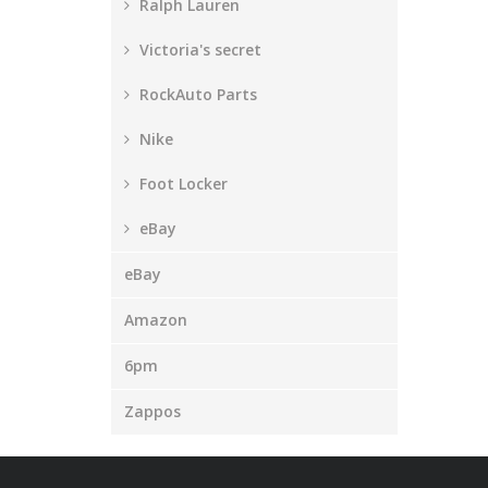
Ralph Lauren
Victoria's secret
RockAuto Parts
Nike
Foot Locker
eBay
eBay
Amazon
6pm
Zappos