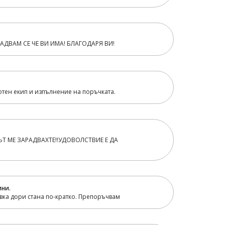
РАДВАМ СЕ ЧЕ ВИ ИМА! БЛАГОДАРЯ ВИ!
отен екип и изпълнение на поръчката.
Т МЕ ЗАРАДВАХТЕ!!УДОВОЛСТВИЕ Е ДА
!
ини.
авка дори стана по-кратко. Препоръчвам