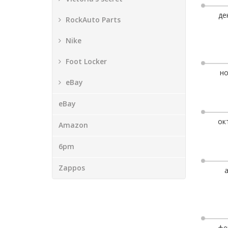
де
RockAuto Parts
Nike
Foot Locker
но
eBay
eBay
ок
Amazon
6pm
Zappos
фе