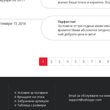
всичко беше точно и коректно. бла
Перфектни!
тември 15 2016
За повече от три години имам няк
времето! Имам абсолютна сигурност
най добрата цена в света!
1
2
3
4
5
6
7
8
9
Условия за ползване
Email за обслужване на кли
Връщане на стока
support@ushoppr.com
Забранени артикули
Таблица с размери