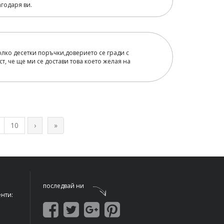
годаря ви.
олко десетки поръчки,доверието се гради с
, че ще ми се достави това което желая на
10
›
»
последвай ни
енти: