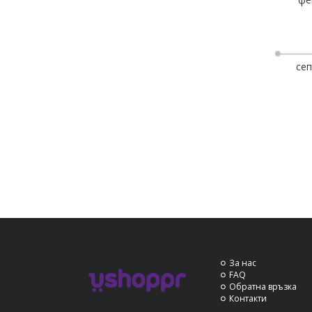
сеп
За нас
FAQ
Обратна връзка
Контакти