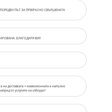
 ПОРЕДЕН ПЪТ ЗА ПРЕКРАСНО СВЪРШЕНАТА
АРОВАНА. БЛАГОДАРЯ ВИ!!
та на доставката + комисионната е напълно
апред от услугите на uShoppr!