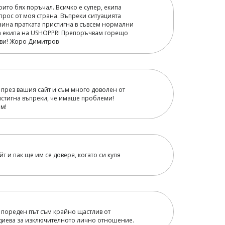
оито бях поръчал. Всичко е супер, екипа
прос от моя страна. Въпреки ситуацията
аина пратката пристигна в съвсем нормални
а екипа на USHOPPR! Препоръчвам горещо
рави! Жоро Димитров
 през вашия сайт и съм много доволен от
истигна въпреки, че имаше проблеми!
м!
т и пак ще им се доверя, когато си купя
 пореден път съм крайно щастлив от
одиева за изключителното лично отношение.