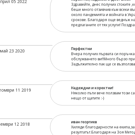
април 05 2022
Здравейте, днес получих стоките ,к
беше много отзивчив към всеки въ
около пандемията и войната в Укр
срокове. Благодаря още веднъж н
предлаганите от тях услуги! Позд
Перфектни
май 23 2020
Вчера получих първата си поръчка
обслужването ви!!Много бързо пр
Задължително пак ще се възползва
Надеждни и коректни!
томври 11 2019
Няколко пъти вече ползвам този сай
нещо от щатите :-)
иван георгиев
ември 12 2018
Хиляди благодарности на екипа,за
резултатът.Благодаря на Зоя Мет