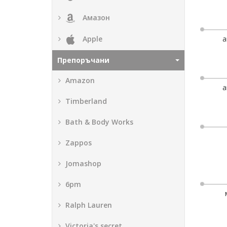
Амазон
Apple
а
Препоръчани
Amazon
а
Timberland
Bath & Body Works
Zappos
Jomashop
6pm
Ralph Lauren
Victoria's secret