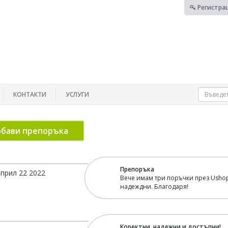
Регистра
КОНТАКТИ
УСЛУГИ
бави препоръка
Препоръка
април 22 2022
Вече имам три поръчки през Ushop
надеждни. Благодаря!
Коректни, надежни и достъпни!