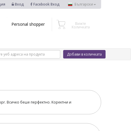
ция
Вход
Facebook Вход
Български
Вижте
Personal shopper
Количката
Добави в количката
pr. Всичко беше перфектно. Коректни и