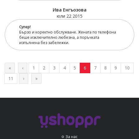
Ива Енгъозова
юли 22 2015
Супер!
Бързо и коректно обслужване. Жената по телефона
беше изключително любезна, а поръчката
изпълнена без забележки.
«
‹
1
2
3
4
5
6
7
8
9
10
11
›
»
За нас