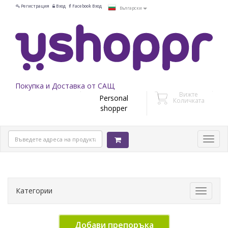
Регистрация
Вход
Facebook Вход
Български
Покупка и Доставка от САЩ
Вижте
Personal
Количката
shopper
Категории
Toggle
navigati
Добави препоръка