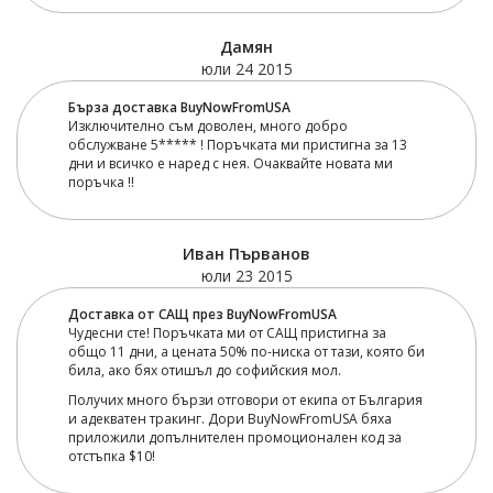
Дамян
юли 24 2015
Бърза доставка BuyNowFromUSA
Изключително съм доволен, много добро
обслужване 5***** ! Поръчката ми пристигна за 13
дни и всичко е наред с нея. Очаквайте новата ми
поръчка !!
Иван Първанов
юли 23 2015
Доставка от САЩ през BuyNowFromUSA
Чудесни сте! Поръчката ми от САЩ пристигна за
общо 11 дни, а цената 50% по-ниска от тази, която би
била, ако бях отишъл до софийския мол.
Получих много бързи отговори от екипа от България
и адекватен тракинг. Дори BuyNowFromUSA бяха
приложили допълнителен промоционален код за
отстъпка $10!