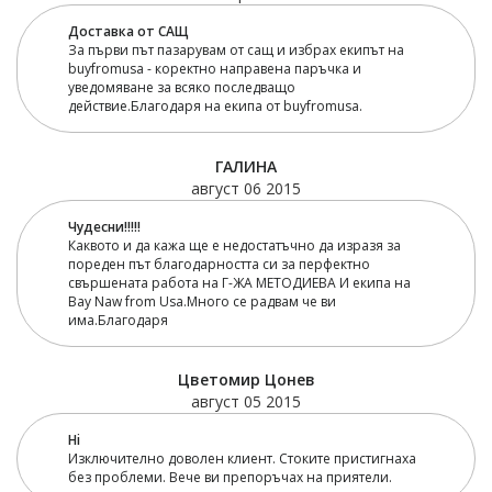
Доставка от САЩ
За първи път пазарувам от сащ и избрах екипът на
buyfromusa - коректно направена паръчка и
уведомяване за всяко последващо
действие.Благодаря на екипа от buyfromusa.
ГАЛИНА
август 06 2015
Чудесни!!!!!
Каквото и да кажа ще е недостатъчно да изразя за
пореден път благодарността си за перфектно
свършената работа на Г-ЖА МЕТОДИЕВА И екипа на
Bay Naw from Usa.Много се радвам че ви
има.Благодаря
Цветомир Цонев
август 05 2015
Hi
Изключително доволен клиент. Стоките пристигнаха
без проблеми. Вече ви препоръчах на приятели.