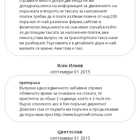
справихте много добре,две неща не ми
допаднаха,липса на информация за движението на
поръчката и второто,че таксата за наложеният
платеж трябва да я платя аз.Имам повече от над 200
поръчки от най различни фирми,сайтове и
физически лица,никога не съм имал случай,в който
аз да плащам таксата за наложения платеж,ама
никога,става въпрос не за транспортната такса нали
ме разбирате.Търговията е в детайлите дори и най-
малките се важни. Ами това е.Чао
Ясен Илиев
септември 01 2015
препоръка
Въпреки едноседмичното забавяне спрямо
обявеното време за очакване на стоката, тя
пристигна за общо 2 седмици, което е 2 пъти по-
бързо отколкото ако я бях поръчал директно!
Доволен съм от първата ми поръчка и продължавам
да поръчвам през http://www.buynowfromusa.com
Цветослав
септември 01 2015