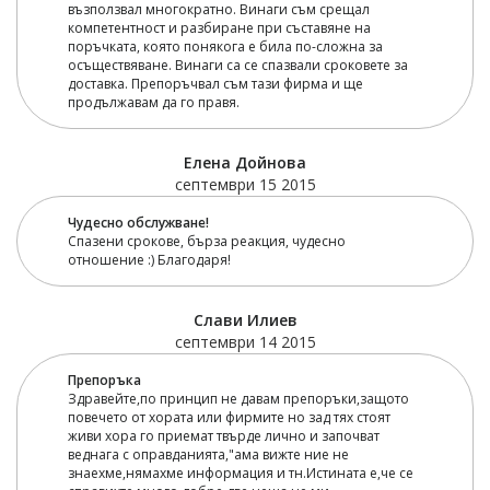
възползвал многократно. Винаги съм срещал
компетентност и разбиране при съставяне на
поръчката, която понякога е била по-сложна за
осъществяване. Винаги са се спазвали сроковете за
доставка. Препоръчвал съм тази фирма и ще
продължавам да го правя.
Елена Дойнова
септември 15 2015
Чудесно обслужване!
Спазени срокове, бърза реакция, чудесно
отношение :) Благодаря!
Слави Илиев
септември 14 2015
Препоръка
Здравейте,по принцип не давам препоръки,защото
повечето от хората или фирмите но зад тях стоят
живи хора го приемат твърде лично и започват
веднага с оправданията,"ама вижте ние не
знаехме,нямахме информация и тн.Истината е,че се