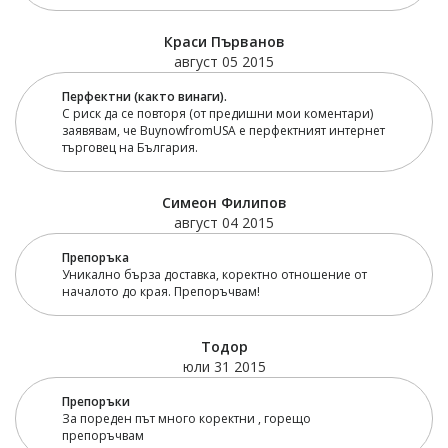
Краси Първанов
август 05 2015
Перфектни (както винаги).
С риск да се повторя (от предишни мои коментари)
заявявам, че BuynowfromUSA е перфектният интернет
търговец на България.
Симеон Филипов
август 04 2015
Препоръка
Уникално бърза доставка, коректно отношение от
началото до края. Препоръчвам!
Тодор
юли 31 2015
Препоръки
За пореден път много коректни , горещо
препоръчвам