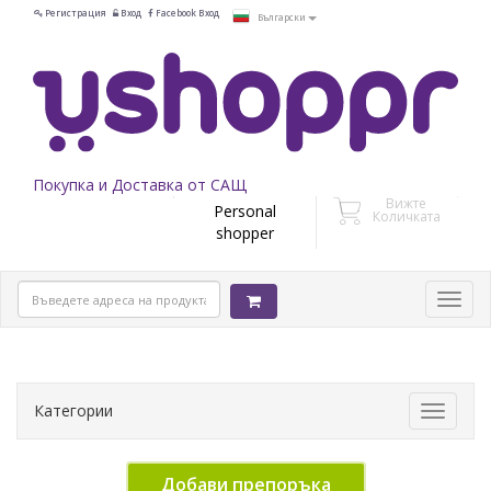
Регистрация
Вход
Facebook Вход
Български
Покупка и Доставка от САЩ
Вижте
Personal
Количката
shopper
Категории
Toggle
navigati
Добави препоръка