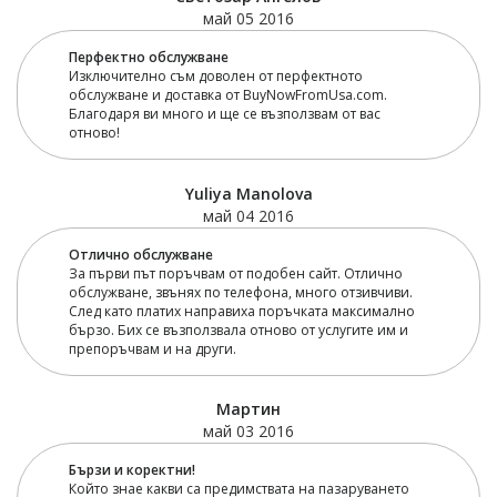
май 05 2016
Перфектно обслужване
Изключително съм доволен от перфектното
обслужване и доставка от BuyNowFromUsa.com.
Благодаря ви много и ще се възползвам от вас
отново!
Yuliya Manolova
май 04 2016
Отлично обслужване
За първи път поръчвам от подобен сайт. Отлично
обслужване, звънях по телефона, много отзивчиви.
След като платих направиха поръчката максимално
бързо. Бих се възползвала отново от услугите им и
препоръчвам и на други.
Мартин
май 03 2016
Бързи и коректни!
Който знае какви са предимствата на пазаруването