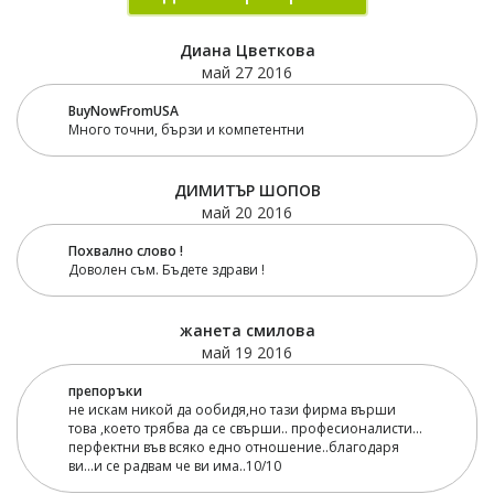
Диана Цветкова
май 27 2016
BuyNowFromUSA
Много точни, бързи и компетентни
ДИМИТЪР ШОПОВ
май 20 2016
Похвално слово !
Доволен съм. Бъдете здрави !
жанета смилова
май 19 2016
препоръки
не искам никой да ообидя,но тази фирма върши
това ,което трябва да се свърши.. професионалисти...
перфектни във всяко едно отношение..благодаря
ви...и се радвам че ви има..10/10