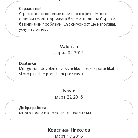
Страхотни!
Страхотно отношение на място в офиса! Много
отзивчив екип. Поръчката беше изпълнена бързо и
без никакви проблеми! Със сигурност ще използвам
услугите отново
Valentin
април 02 2016
Dostavka
Mnogo sum dovolen ot vas,vsichko e ok sus poruchkata i
skoro pak shte porucham prez vas :)
Ivaylo
март 22 2016
Добра работа
Много точни и коректни! Доволен съм!
Кристиан Николов
март 17 2016