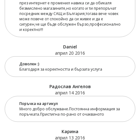
през интернет е променил навика си да обикаля
безмислено магазините,но когато и ти препоръчат
посредник между САЩ и България,тогава вече човек
може повече от спокойно да си живее и да е
сигурен,че ще бъде обслужен бързо,професионално
и коректно!!!
Daniel
април 20 2016
Доволен :)
Благодаря за коректността и бързата услуга
Радослав Ангелов
април 14 2016
Поръчка на артикул
Много добро обслужване.Постоянна информация за
поръчката.Пристигна по-рано от очакваното
Карина
април 13 2016