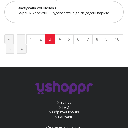
Заслужена комисиона
Бързи и коректни. С удоволствие да си дадеш парите.
«
‹
1
2
3
4
5
6
7
8
9
10
›
»
За нас
FAQ
Обратна връзка
Контакти
Условия за ползване