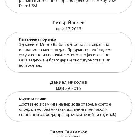
решава мигновенно. Горещо препоръчвам Buy Now
From USA!
Петър Йончев
юни 17 2015
Изпълнена поръчка
Здравейте. Много Ви благодаря за доставката на
избрания от мен продукт. Предлагате необxодима
услуга която изпълнявате много професионално.
Още веднъж Ви благодаря и със сигурност ще Ви
потърся пак.
Даниел Николов
май 29 2015
Бързи и точни.
Доставено в рамките на периода от време което е
определено, без никакви допълнителни такси и
странични разходи, препоръчвам вече 5-та година!:)
Павел Гайтански