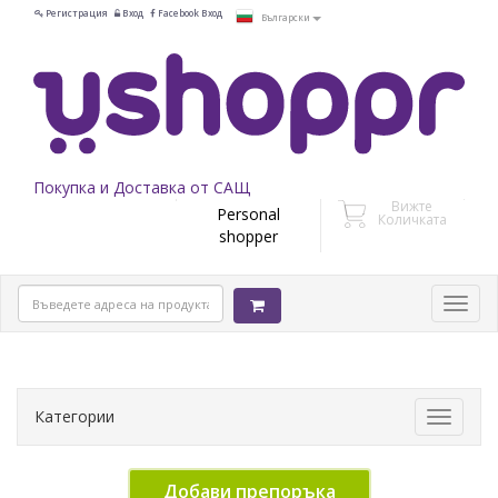
Регистрация
Вход
Facebook Вход
Български
Покупка и Доставка от САЩ
Вижте
Personal
Количката
shopper
Категории
Toggle
navigati
Добави препоръка