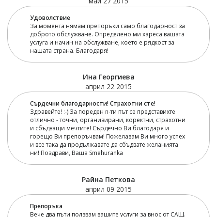
май 27 2015
Удоволствие
За момента нямам препоръки само благодарност за
доброто обслужване. Определено ми хареса вашата
услуга и начин на обслужване, което е рядкост за
нашата страна. Благодаря!
Ина Георгиева
април 22 2015
Сърдечни благодарности! Страхотни сте!
Здравейте! :-) За пореден n-ти път се представихте
отлично - точни, организирани, коректни, страхотни
и сбъдващи мечтите! Сърдечно Ви благодаря и
горещо Ви препоръчвам! Пожелавам Ви много успех
и все така да продължавате да сбъдвате желанията
ни! Поздрави, Ваша Smehuranka
Райна Петкова
април 09 2015
Препоръка
Вече два пъти ползвам вашите услуги за внос от САЩ.