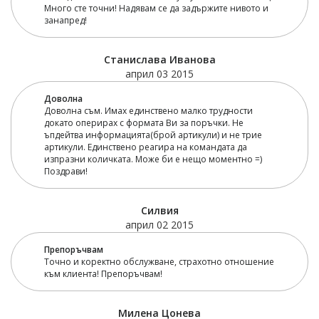
Много сте точни! Надявам се да задържите нивото и
занапред!
Станислава Иванова
април 03 2015
Доволна
Доволна съм. Имах единствено малко трудности
докато оперирах с формата Ви за поръчки. Не
ъпдейтва информацията(брой артикули) и не трие
артикули. Единствено реагира на командата да
изпразни количката. Може би е нещо моментно =)
Поздрави!
Силвия
април 02 2015
Препоръчвам
Точно и коректно обслужване, страхотно отношение
към клиента! Препоръчвам!
Милена Цонева