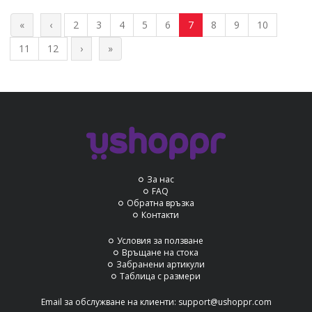
«
‹
2
3
4
5
6
7
8
9
10
11
12
›
»
За нас
FAQ
Обратна връзка
Контакти
Условия за ползване
Връщане на стока
Забранени артикули
Таблица с размери
Email за обслужване на клиенти:
support@ushoppr.com