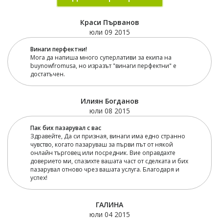
Краси Първанов
юли 09 2015
Винаги перфектни!
Мога да напиша много суперлативи за екипа на
buynowfromusa, но изразът "винаги перфектни" е
достатъчен.
Илиян Богданов
юли 08 2015
Пак бих пазарувал с вас
Здравейте, Да си призная, винаги има едно странно
чувство, когато пазаруваш за първи път от някой
онлайн търговец или посредник. Вие оправдахте
доверието ми, спазихте вашата част от сделката и бих
пазарувал отново чрез вашата услуга. Благодаря и
успех!
ГАЛИНА
юли 04 2015