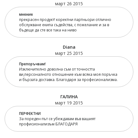
март 26 2015
мнение
прекрасен продукт! коректни партньори отлично
обслужване екипа съдейства, с пожелание и за в
бъдеще да сте все така на ниво
Diana
март 25 2015
Препоръчвам!
Изключително доволна съм от точността
ви,персоналното отношение към всяка моя поръчка
и бързата доставка. Благодаря за професионализма.
ГАЛИНА
март 19 2015
ПЕРФЕКТНИ
За пореден път се убеждавам във вашият
профисионализъм БЛАГОДАРЯ