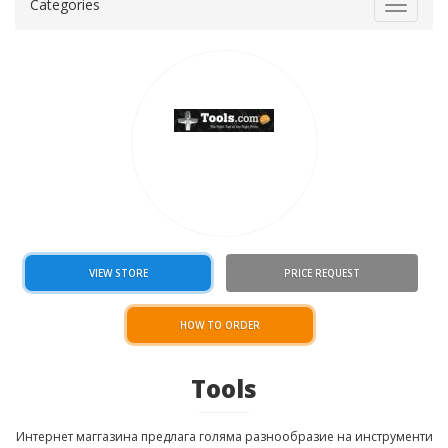
Categories
Toggle
navigat
VIEW STORE
PRICE REQUEST
HOW TO ORDER
Tools
Интернет маггазина предлага голяма разнообразие на инструменти