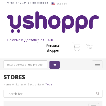
Register
Sign in
Facebook Sign in
English
Покупка и Доставка от САЩ
Personal
View
Cart
shopper
STORES
Home
Stores
Electronics
Tools